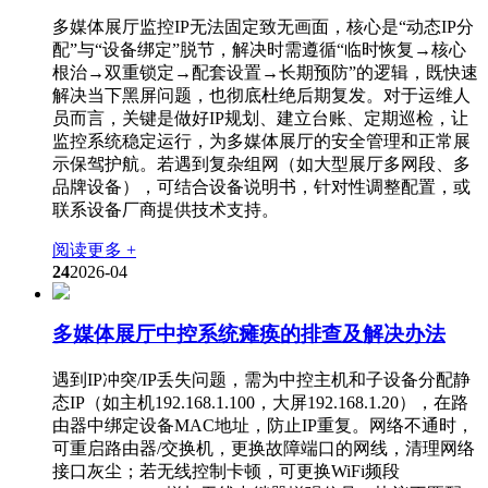
多媒体展厅监控IP无法固定致无画面，核心是“动态IP分
配”与“设备绑定”脱节，解决时需遵循“临时恢复→核心
根治→双重锁定→配套设置→长期预防”的逻辑，既快速
解决当下黑屏问题，也彻底杜绝后期复发。对于运维人
员而言，关键是做好IP规划、建立台账、定期巡检，让
监控系统稳定运行，为多媒体展厅的安全管理和正常展
示保驾护航。若遇到复杂组网（如大型展厅多网段、多
品牌设备），可结合设备说明书，针对性调整配置，或
联系设备厂商提供技术支持。
阅读更多 +
24
2026-04
多媒体展厅中控系统瘫痪的排查及解决办法
遇到IP冲突/IP丢失问题，需为中控主机和子设备分配静
态IP（如主机192.168.1.100，大屏192.168.1.20），在路
由器中绑定设备MAC地址，防止IP重复。网络不通时，
可重启路由器/交换机，更换故障端口的网线，清理网络
接口灰尘；若无线控制卡顿，可更换WiFi频段