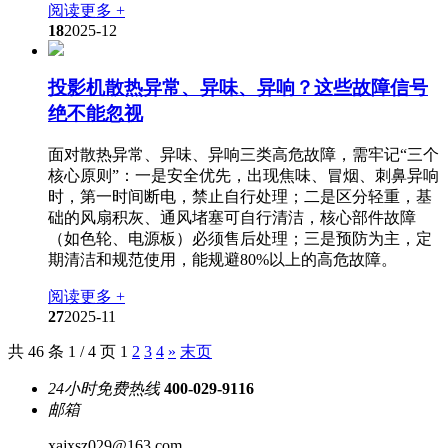
阅读更多 +
18
2025-12
投影机散热异常、异味、异响？这些故障信号
绝不能忽视
面对散热异常、异味、异响三类高危故障，需牢记“三个
核心原则”：一是安全优先，出现焦味、冒烟、刺鼻异响
时，第一时间断电，禁止自行处理；二是区分轻重，基
础的风扇积灰、通风堵塞可自行清洁，核心部件故障
（如色轮、电源板）必须售后处理；三是预防为主，定
期清洁和规范使用，能规避80%以上的高危故障。
阅读更多 +
27
2025-11
共 46 条 1 / 4 页
1
2
3
4
»
末页
24小时免费热线
400-029-9116
邮箱
xajxsz029@163.com