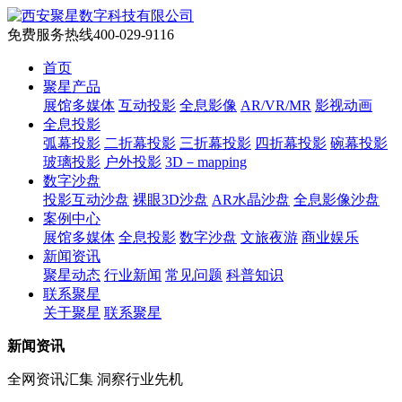
免费服务热线
400-029-9116
首页
聚星产品
展馆多媒体
互动投影
全息影像
AR/VR/MR
影视动画
全息投影
弧幕投影
二折幕投影
三折幕投影
四折幕投影
碗幕投影
玻璃投影
户外投影
3D－mapping
数字沙盘
投影互动沙盘
裸眼3D沙盘
AR水晶沙盘
全息影像沙盘
案例中心
展馆多媒体
全息投影
数字沙盘
文旅夜游
商业娱乐
新闻资讯
聚星动态
行业新闻
常见问题
科普知识
联系聚星
关于聚星
联系聚星
新闻资讯
全网资讯汇集 洞察行业先机