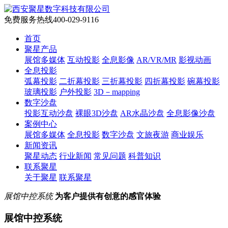
免费服务热线
400-029-9116
首页
聚星产品
展馆多媒体
互动投影
全息影像
AR/VR/MR
影视动画
全息投影
弧幕投影
二折幕投影
三折幕投影
四折幕投影
碗幕投影
玻璃投影
户外投影
3D－mapping
数字沙盘
投影互动沙盘
裸眼3D沙盘
AR水晶沙盘
全息影像沙盘
案例中心
展馆多媒体
全息投影
数字沙盘
文旅夜游
商业娱乐
新闻资讯
聚星动态
行业新闻
常见问题
科普知识
联系聚星
关于聚星
联系聚星
展馆中控系统
为客户提供有创意的感官体验
展馆中控系统