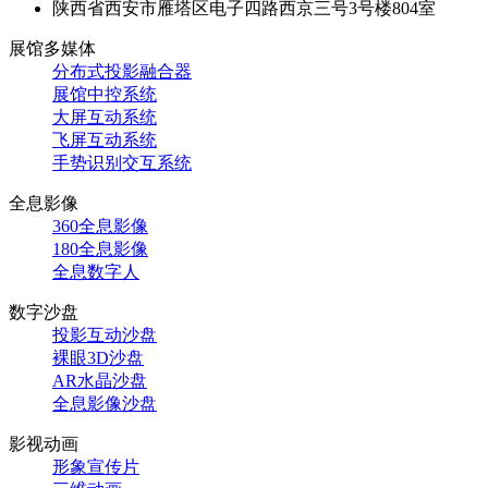
陕西省西安市雁塔区电子四路西京三号3号楼804室
展馆多媒体
分布式投影融合器
展馆中控系统
大屏互动系统
飞屏互动系统
手势识别交互系统
全息影像
360全息影像
180全息影像
全息数字人
数字沙盘
投影互动沙盘
裸眼3D沙盘
AR水晶沙盘
全息影像沙盘
影视动画
形象宣传片