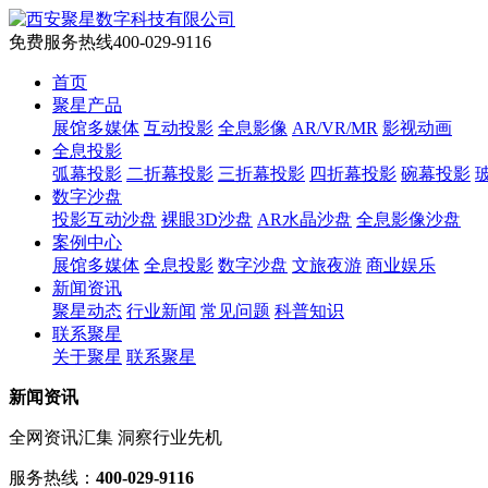
免费服务热线
400-029-9116
首页
聚星产品
展馆多媒体
互动投影
全息影像
AR/VR/MR
影视动画
全息投影
弧幕投影
二折幕投影
三折幕投影
四折幕投影
碗幕投影
数字沙盘
投影互动沙盘
裸眼3D沙盘
AR水晶沙盘
全息影像沙盘
案例中心
展馆多媒体
全息投影
数字沙盘
文旅夜游
商业娱乐
新闻资讯
聚星动态
行业新闻
常见问题
科普知识
联系聚星
关于聚星
联系聚星
新闻资讯
全网资讯汇集 洞察行业先机
服务热线：
400-029-9116