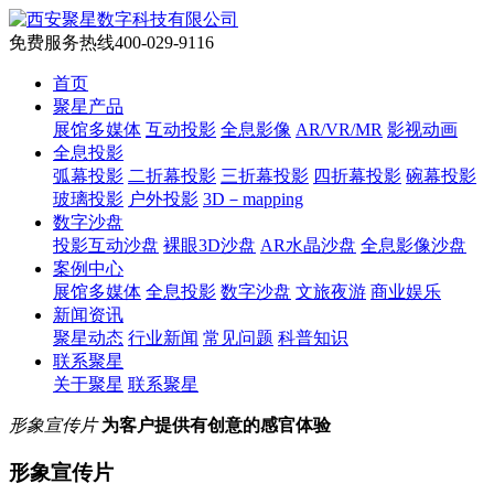
免费服务热线
400-029-9116
首页
聚星产品
展馆多媒体
互动投影
全息影像
AR/VR/MR
影视动画
全息投影
弧幕投影
二折幕投影
三折幕投影
四折幕投影
碗幕投影
玻璃投影
户外投影
3D－mapping
数字沙盘
投影互动沙盘
裸眼3D沙盘
AR水晶沙盘
全息影像沙盘
案例中心
展馆多媒体
全息投影
数字沙盘
文旅夜游
商业娱乐
新闻资讯
聚星动态
行业新闻
常见问题
科普知识
联系聚星
关于聚星
联系聚星
形象宣传片
为客户提供有创意的感官体验
形象宣传片