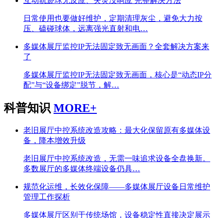
互动轨迹球无反应、失灵没响应 完整解决方法
日常使用也要做好维护，定期清理灰尘，避免大力按
压、磕碰球体，远离强光直射和电…
多媒体展厅监控IP无法固定致无画面？全套解决方案来
了
多媒体展厅监控IP无法固定致无画面，核心是“动态IP分
配”与“设备绑定”脱节，解…
科普知识
MORE+
老旧展厅中控系统改造攻略：最大化保留原有多媒体设
备，降本增效升级
老旧展厅中控系统改造，无需一味追求设备全盘换新。
多数展厅的多媒体终端设备仍具…
规范化运维，长效化保障——多媒体展厅设备日常维护
管理工作探析
多媒体展厅区别于传统场馆，设备稳定性直接决定展示