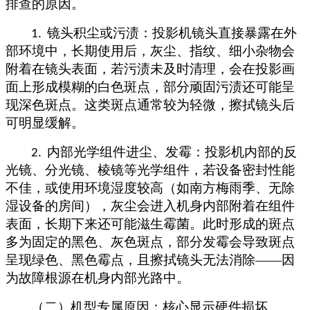
排查的原因。
镜头积尘或污渍：投影机镜头直接暴露在外
1.
部环境中，长期使用后，灰尘、指纹、细小杂物会
附着在镜头表面，若污渍未及时清理，会在投影画
面上形成模糊的白色斑点，部分顽固污渍还可能呈
现深色斑点。这类斑点通常较为轻微，擦拭镜头后
可明显缓解。
内部光学组件进尘、发霉：投影机内部的反
2.
光镜、分光镜、棱镜等光学组件，若设备密封性能
不佳，或使用环境湿度较高（如南方梅雨季、无除
湿设备的房间），灰尘会进入机身内部附着在组件
表面，长期下来还可能滋生霉菌。此时形成的斑点
多为固定的黑色、灰色斑点，部分发霉会导致斑点
呈现绿色、黑色霉点，且擦拭镜头无法消除——因
为故障根源在机身内部光路中。
（二）机型专属原因：核心显示硬件损坏