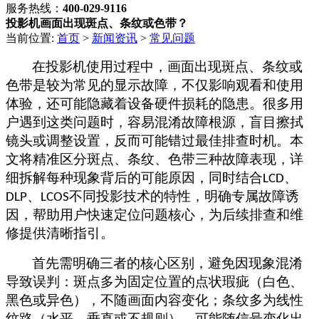
服务热线：
400-029-9116
投影机画面出现斑点、条纹或色带？
当前位置:
首页
>
新闻资讯
>
常见问题
在投影机使用过程中，画面出现斑点、条纹或
色带是较为常见的显示故障，不仅影响观看和使用
体验，还可能隐藏着设备硬件损耗的隐患。很多用
户遇到这类问题时，容易混淆故障根源，盲目擦拭
镜头或调整设置，反而可能错过最佳排查时机。本
文将精准区分斑点、条纹、色带三种故障表现，详
细拆解每种现象背后的可能原因，同时结合
、
LCD
、
不同投影技术的特性，明确专属故障诱
DLP
LCOS
因，帮助用户快速定位问题核心，为后续排查和维
修提供清晰指引。
首先需明确三者的核心区别，避免因现象混淆
导致误判：斑点多为固定位置的点状瑕疵（白色、
黑色或异色），不随画面内容变化；条纹多为线性
纹路（水平、垂直或不规则），可能随信号变化出