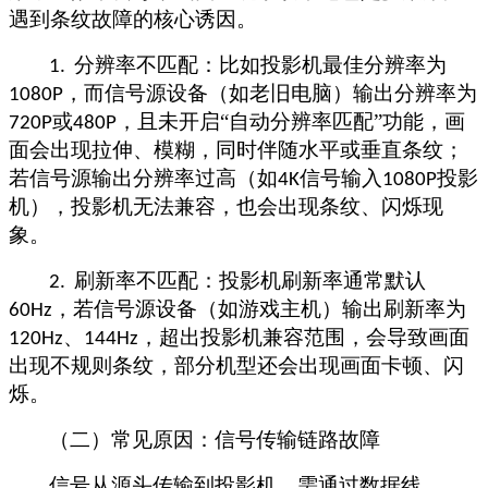
遇到条纹故障的核心诱因。
分辨率不匹配：比如投影机最佳分辨率为
1.
，而信号源设备（如老旧电脑）输出分辨率为
1080P
或
，且未开启“自动分辨率匹配”功能，画
720P
480P
面会出现拉伸、模糊，同时伴随水平或垂直条纹；
若信号源输出分辨率过高（如
信号输入
投影
4K
1080P
机），投影机无法兼容，也会出现条纹、闪烁现
象。
刷新率不匹配：投影机刷新率通常默认
2.
，若信号源设备（如游戏主机）输出刷新率为
60Hz
、
，超出投影机兼容范围，会导致画面
120Hz
144Hz
出现不规则条纹，部分机型还会出现画面卡顿、闪
烁。
（二）常见原因：信号传输链路故障
信号从源头传输到投影机，需通过数据线