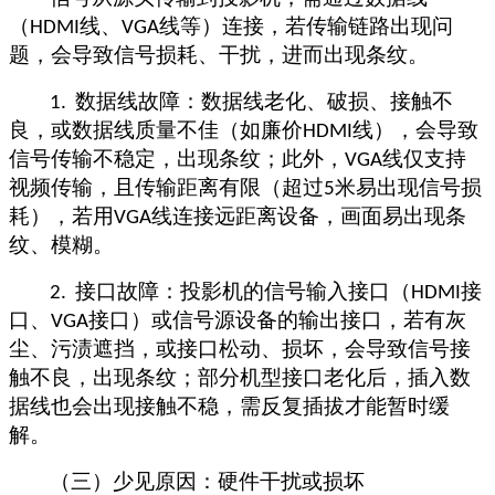
（
线、
线等）连接，若传输链路出现问
HDMI
VGA
题，会导致信号损耗、干扰，进而出现条纹。
数据线故障：数据线老化、破损、接触不
1.
良，或数据线质量不佳（如廉价
线），会导致
HDMI
信号传输不稳定，出现条纹；此外，
线仅支持
VGA
视频传输，且传输距离有限（超过
米易出现信号损
5
耗），若用
线连接远距离设备，画面易出现条
VGA
纹、模糊。
接口故障：投影机的信号输入接口（
接
2.
HDMI
口、
接口）或信号源设备的输出接口，若有灰
VGA
尘、污渍遮挡，或接口松动、损坏，会导致信号接
触不良，出现条纹；部分机型接口老化后，插入数
据线也会出现接触不稳，需反复插拔才能暂时缓
解。
（三）少见原因：硬件干扰或损坏