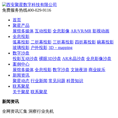
免费服务热线
400-029-9116
首页
聚星产品
展馆多媒体
互动投影
全息影像
AR/VR/MR
影视动画
全息投影
弧幕投影
二折幕投影
三折幕投影
四折幕投影
碗幕投影
玻璃投影
户外投影
3D－mapping
数字沙盘
投影互动沙盘
裸眼3D沙盘
AR水晶沙盘
全息影像沙盘
案例中心
展馆多媒体
全息投影
数字沙盘
文旅夜游
商业娱乐
新闻资讯
聚星动态
行业新闻
常见问题
科普知识
联系聚星
关于聚星
联系聚星
新闻资讯
全网资讯汇集 洞察行业先机