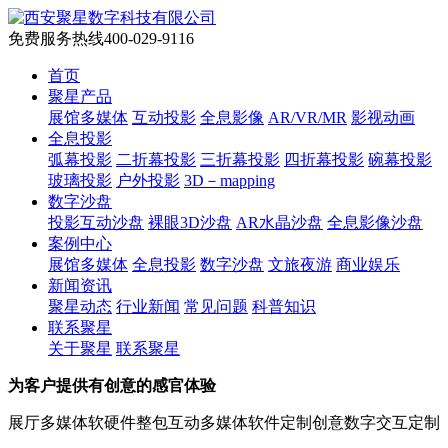
免费服务热线
400-029-9116
首页
聚星产品
展馆多媒体
互动投影
全息影像
AR/VR/MR
影视动画
全息投影
弧幕投影
二折幕投影
三折幕投影
四折幕投影
碗幕投影
玻璃投影
户外投影
3D－mapping
数字沙盘
投影互动沙盘
裸眼3D沙盘
AR水晶沙盘
全息影像沙盘
案例中心
展馆多媒体
全息投影
数字沙盘
文旅夜游
商业娱乐
新闻资讯
聚星动态
行业新闻
常见问题
科普知识
联系聚星
关于聚星
联系聚星
为客户提供有创意的感官体验
展厅多媒体软硬件整包
互动多媒体软件定制
创意数字交互定制