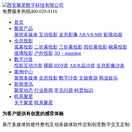
免费服务热线
400-029-9116
首页
聚星产品
展馆多媒体
互动投影
全息影像
AR/VR/MR
影视动画
全息投影
弧幕投影
二折幕投影
三折幕投影
四折幕投影
碗幕投影
玻璃投影
户外投影
3D－mapping
数字沙盘
投影互动沙盘
裸眼3D沙盘
AR水晶沙盘
全息影像沙盘
案例中心
展馆多媒体
全息投影
数字沙盘
文旅夜游
商业娱乐
新闻资讯
聚星动态
行业新闻
常见问题
科普知识
联系聚星
关于聚星
联系聚星
为客户提供有创意的感官体验
展厅多媒体软硬件整包
互动多媒体软件定制
创意数字交互定制